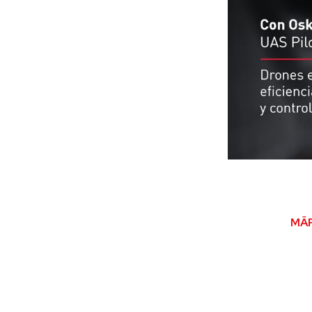
Cada vez son más
directa de perso
En esta nueva en
Manager
de
MĀ
presente de la se
¿Por qué se han 
Oskar:
Los dron