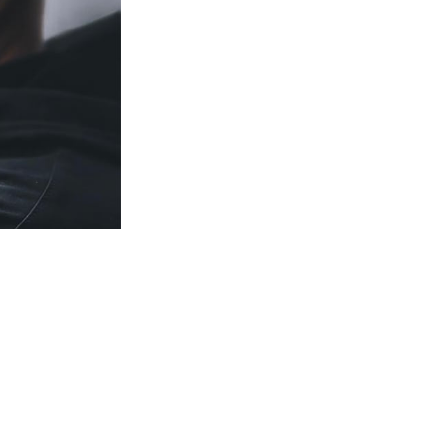
 y sin exposición
ot & Instructor
transformando el
idad?
uridad moderna
.