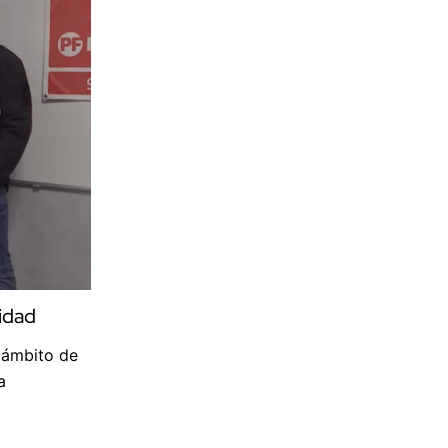
ridad
 ámbito de
a