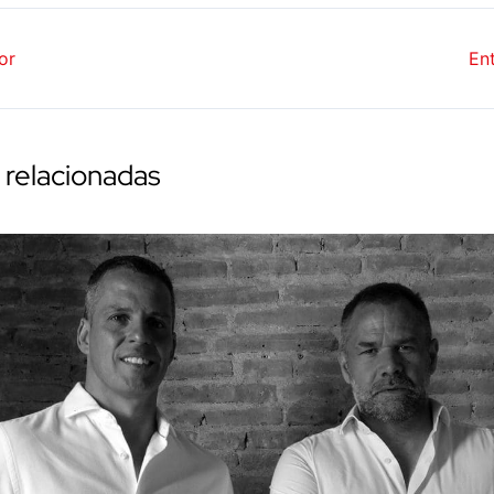
or
En
 relacionadas