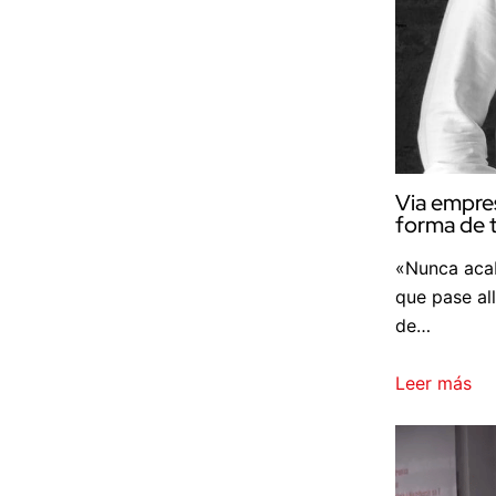
Via empres
forma de
«Nunca acab
que pase al
de…
Leer más