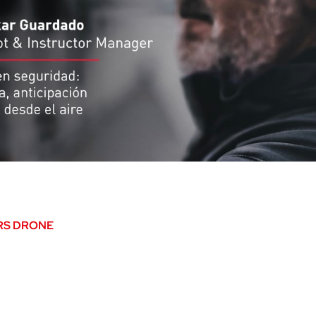
 las situaciones que requieren una respuesta rápida, precisa
nal. ¿La solución? La tenemos en el aire.
trega de
MARS TALKS
, hablamos con
Oskar Guardado
,
UAS Pil
RS DRONE
, sobre cómo los sistemas aéreos no tripulados están 
guridad pública y privada.
convertido los drones en una herramienta clave para la segur
es se han consolidado como una herramienta clave en la seg