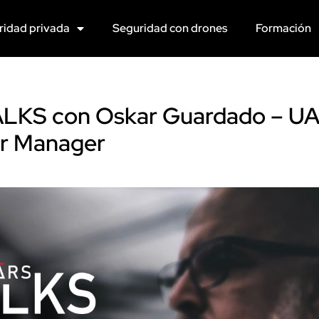
ridad privada
Seguridad con drones
Formación
KS con Oskar Guardado – UAS
or Manager