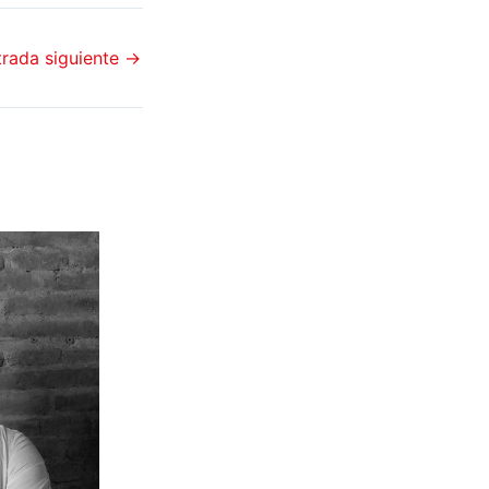
trada siguiente
→