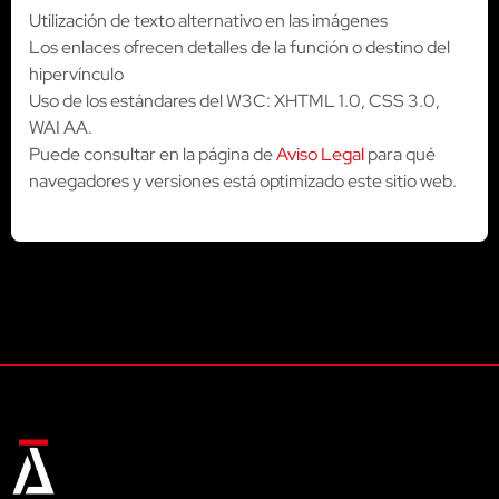
Utilización de texto alternativo en las imágenes
Los enlaces ofrecen detalles de la función o destino del
hipervínculo
Uso de los estándares del W3C: XHTML 1.0, CSS 3.0,
WAI AA.
Puede consultar en la página de
Aviso Legal
para qué
navegadores y versiones está optimizado este sitio web.