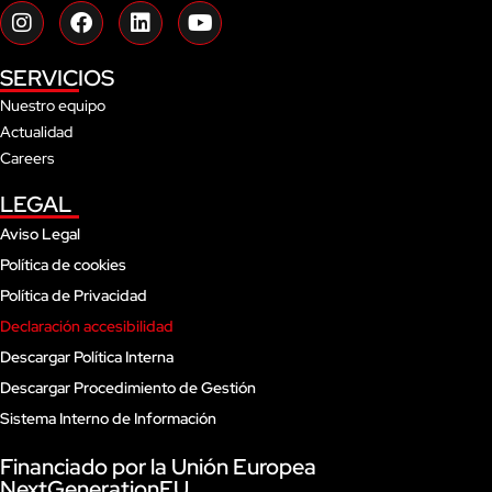
I
F
L
Y
n
a
i
o
s
c
n
u
SERVICIOS
t
e
k
t
a
b
e
u
Nuestro equipo
g
o
d
b
Actualidad
r
o
i
e
Careers
a
k
n
m
LEGAL
Aviso Legal
Política de cookies
Política de Privacidad
Declaración accesibilidad
Descargar Política Interna
Descargar Procedimiento de Gestión
Sistema Interno de Información
Financiado por la Unión Europea
NextGenerationEU