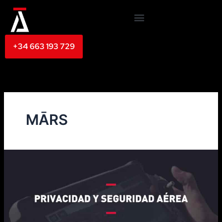
Ir
al
contenido
+34 663 193 729
MĀRS
Privacidad
y
seguridad
aérea:
MĀRS
SEGURIDAD