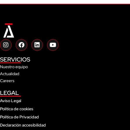
I
F
L
Y
n
a
i
o
s
c
n
u
SERVICIOS
t
e
k
t
a
b
e
u
Nuestro equipo
g
o
d
b
Actualidad
r
o
i
e
Careers
a
k
n
m
LEGAL
Aviso Legal
Política de cookies
Política de Privacidad
Declaración accesibilidad